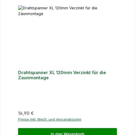
Drahtspanner XL 120mm Verzinkt für die
Zaunmontage
Regulärer Preis:
16,90 €
Preise inkl. MwSt. und Versandkosten
In den Warenkorb