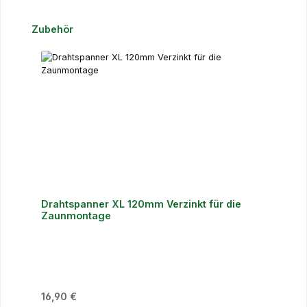
Produktgalerie überspringen
Zubehör
Drahtspanner XL 120mm Verzinkt für die
Zaunmontage
Regulärer Preis:
16,90 €