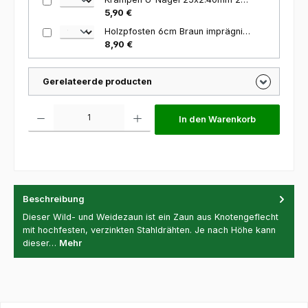
5,90 €
Holzpfosten 6cm Braun imprägniert 120cm
8,90 €
Gerelateerde producten
Produkt Anzahl: Gib den gewünschten Wert ein oder benutze die Schaltfl
In den Warenkorb
Beschreibung
Dieser Wild- und Weidezaun ist ein Zaun aus Knotengeflecht
mit hochfesten, verzinkten Stahldrähten. Je nach Höhe kann
dieser…
Mehr