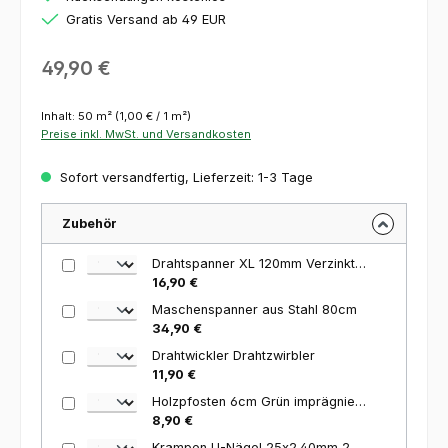
Gratis Versand ab 49 EUR
Regulärer Preis:
49,90 €
Inhalt:
50 m²
(1,00 € / 1 m²)
Preise inkl. MwSt. und Versandkosten
Sofort versandfertig, Lieferzeit: 1-3 Tage
Zubehör
Drahtspanner XL 120mm Verzinkt für die Zaunmontage
16,90 €
Maschenspanner aus Stahl 80cm
34,90 €
Drahtwickler Drahtzwirbler
11,90 €
Holzpfosten 6cm Grün imprägniert 120cm
8,90 €
Krampen U-Nägel 25x2.40mm 250 Stück