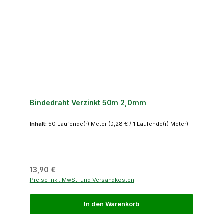
Bindedraht Verzinkt 50m 2,0mm
Inhalt:
50 Laufende(r) Meter
(0,28 € / 1 Laufende(r) Meter)
Regulärer Preis:
13,90 €
Preise inkl. MwSt. und Versandkosten
In den Warenkorb