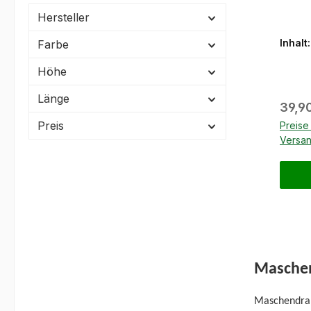
Hersteller
Inhalt
Farbe
Höhe
Länge
Regul
39,9
Preis
Preise
Versa
Maschen
Maschendraht