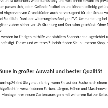
zaun ist besonders widerstandsfähig und wird Ihnen sowohl im priva
ter passen sich jedem Gelände flexibel an und können beliebig gek
nd Abgrenzen von Grundstücken auch hervorragend für den Schutz vo
nd Stabilität. Dank der witterungsbeständigen PVC-Ummantelung bei
itter zudem sicher vor UV-Strahlung und Korrosion geschützt. Ohne 
z.
 werden im Übrigen mithilfe von stabilem Spanndraht ausgerichtet u
befestigt. Dieses und weiteres Zubehör finden Sie in unserem Shop i
äune in großer Auwahl und bester Qualität
unshop24 sind Sie genau richtig, wenn Sie auf der Suche nach einem
tgeflecht in verschiedenen Farben, Längen, Höhen und Maschenweite
r Montage Ihres neuen Gartenzauns gern mit weiterem Rat zur Seite.