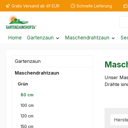
Gratis Versand ab 49 EUR
Schnelle Lieferung
m Hauptinhalt springen
Zur Suche springen
Zur Hauptnavigation springen
Home
Gartenzaun
Maschendrahtzaun
Se
Gartenzaun
Masch
Maschendrahtzaun
Unser Masc
Grün
Drähte sin
80 cm
100 cm
120 cm
Herste
150 cm