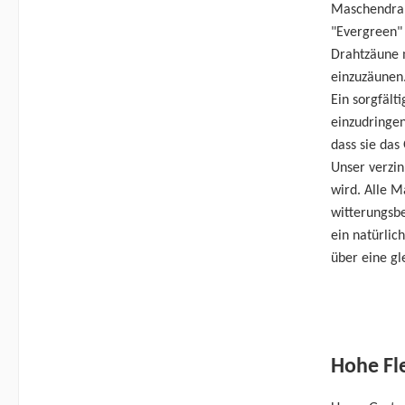
Maschendraht
"Evergreen" 
Drahtzäune 
einzuzäunen
Ein sorgfält
einzudringe
dass sie da
Unser verzin
wird. Alle 
witterungsb
ein natürlic
über eine gl
Hohe Fle