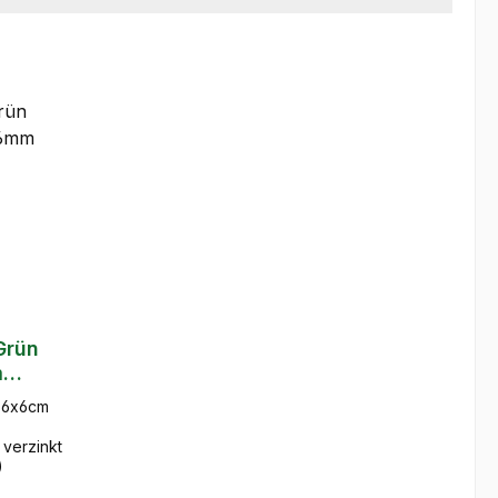
Grün
m
: 6x6cm
 verzinkt
)