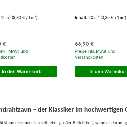
:
12 m²
(3,33 € / 1 m²)
Inhalt:
20 m²
(3,35 € / 1 m²)
ärer Preis:
Regulärer Preis:
0 €
66,90 €
 inkl. MwSt. und
Preise inkl. MwSt. und
ndkosten
Versandkosten
In den Warenkorb
In den Warenkor
drahtzaun – der Klassiker im hochwertigen
zäune erfreuen sich seit jeher großer Beliebtheit, wenn es darum 