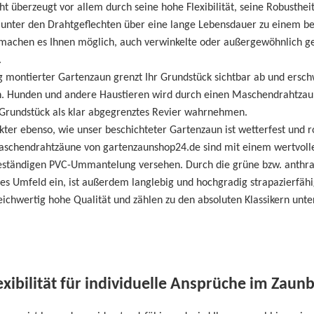
 überzeugt vor allem durch seine hohe Flexibilität, seine Robusthe
unter den Drahtgeflechten über eine lange Lebensdauer zu einem bes
machen es Ihnen möglich, auch verwinkelte oder außergewöhnlich g
.
ig montierter Gartenzaun grenzt Ihr Grundstück sichtbar ab und ersc
n. Hunden und andere Haustieren wird durch einen Maschendrahtzaun 
s Grundstück als klar abgegrenztes Revier wahrnehmen.
kter ebenso, wie unser beschichteter Gartenzaun ist wetterfest und 
Maschendrahtzäune von gartenzaunshop24.de sind mit einem wertvolle
eständigen PVC-Ummantelung versehen. Durch die grüne bzw. anthrazi
hes Umfeld ein, ist außerdem langlebig und hochgradig strapazierfähi
eichwertig hohe Qualität und zählen zu den absoluten Klassikern un
xibilität für individuelle Ansprüche im Zaun