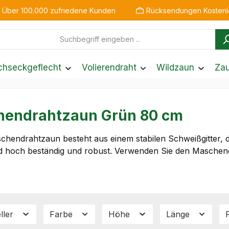
Über 100.000 zufriedene Kunden
Rücksendungen Kostenl
chseckgeflecht
Volierendraht
Wildzaun
Za
endrahtzaun Grün 80 cm
hendrahtzaun besteht aus einem stabilen Schweißgitter, de
d hoch beständig und robust. Verwenden Sie den Maschendr
ller
Farbe
Höhe
Länge