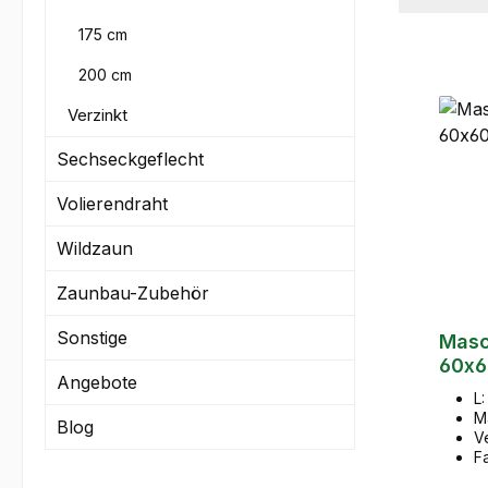
175 cm
200 cm
Verzinkt
Sechseckgeflecht
Volierendraht
Wildzaun
Zaunbau-Zubehör
Sonstige
Masc
60x
Angebote
2.6
L
M
Blog
V
F