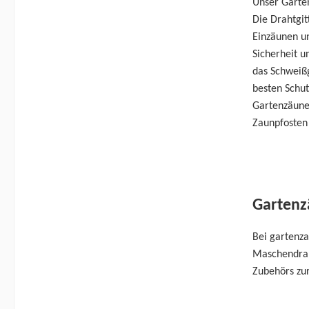
Unser Garten
Die Drahtgit
Einzäunen u
Sicherheit u
das Schweißg
besten Schut
Gartenzäune
Zaunpfosten 
Gartenz
Bei gartenza
Maschendrah
Zubehörs zu