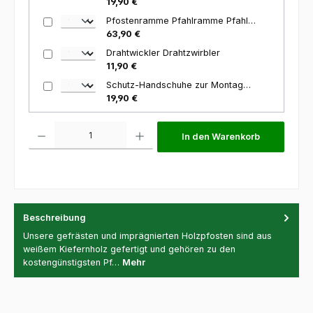
19,90 €
Pfostenramme Pfahlramme Pfahlhammer 66,5cm 120mm
63,90 €
Drahtwickler Drahtzwirbler
11,90 €
Schutz-Handschuhe zur Montage von Stacheldraht
19,90 €
Produkt Anzahl: Gib den gewünschten Wert ein oder benutze die Schaltfl
In den Warenkorb
Beschreibung
Unsere gefrästen und imprägnierten Holzpfosten sind aus
weißem Kiefernholz gefertigt und gehören zu den
kostengünstigsten Pf…
Mehr