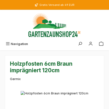
Zum Hauptinhalt springen
Gratis Versand ab 49 EUR
Navigation
Holzpfosten 6cm Braun
imprägniert 120cm
Garmix
Bildergalerie überspringen