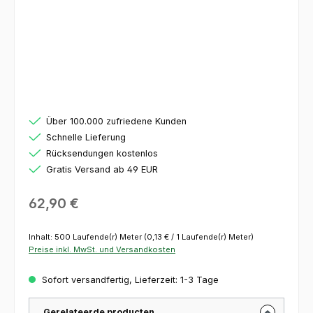
Über 100.000 zufriedene Kunden
Schnelle Lieferung
Rücksendungen kostenlos
Gratis Versand ab 49 EUR
Regulärer Preis:
62,90 €
Inhalt:
500 Laufende(r) Meter
(0,13 € / 1 Laufende(r) Meter)
Preise inkl. MwSt. und Versandkosten
Sofort versandfertig, Lieferzeit: 1-3 Tage
Gerelateerde producten