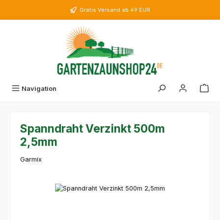
Zum Hauptinhalt springen
Gratis Versand ab 49 EUR
Navigation
Spanndraht Verzinkt 500m
2,5mm
Garmix
Bildergalerie überspringen