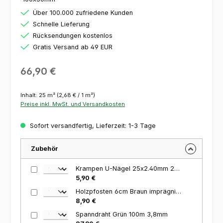
Über 100.000 zufriedene Kunden
Schnelle Lieferung
Rücksendungen kostenlos
Gratis Versand ab 49 EUR
Regulärer Preis:
66,90 €
Inhalt:
25 m²
(2,68 € / 1 m²)
Preise inkl. MwSt. und Versandkosten
Sofort versandfertig, Lieferzeit: 1-3 Tage
Zubehör
Krampen U-Nägel 25x2.40mm 250 Stück
5,90 €
Holzpfosten 6cm Braun imprägniert 120cm
8,90 €
Spanndraht Grün 100m 3,8mm