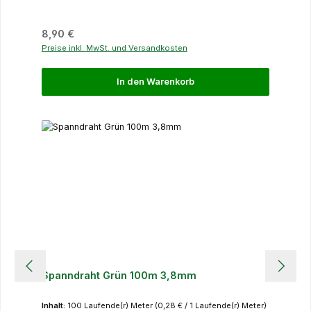
Regulärer Preis:
8,90 €
Preise inkl. MwSt. und Versandkosten
In den Warenkorb
Spanndraht Grün 100m 3,8mm
Inhalt:
100 Laufende(r) Meter
(0,28 € / 1 Laufende(r) Meter)