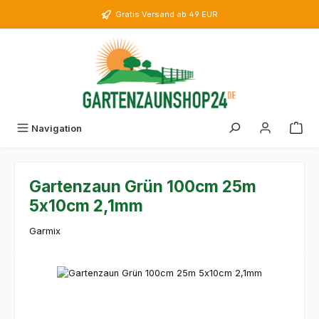
Zum Hauptinhalt springen
Gratis Versand ab 49 EUR
Navigation
Gartenzaun Grün 100cm 25m
5x10cm 2,1mm
Garmix
Bildergalerie überspringen