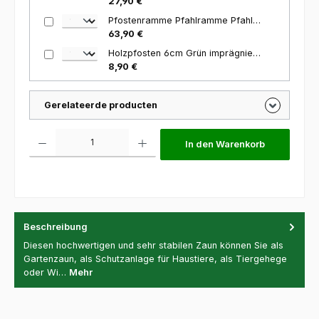
27,90 €
Pfostenramme Pfahlramme Pfahlhammer 66,5cm 120mm
63,90 €
Holzpfosten 6cm Grün imprägniert 120cm
8,90 €
Gerelateerde producten
Produkt Anzahl: Gib den gewünschten Wert ein oder benutze die Schaltfl
In den Warenkorb
Beschreibung
Diesen hochwertigen und sehr stabilen Zaun können Sie als
Gartenzaun, als Schutzanlage für Haustiere, als Tiergehege
oder Wi…
Mehr