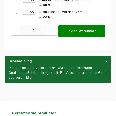
4,50 €
Drahtspanner Verzinkt 95mm
4,90 €
Produkt Anzahl: Gib den gewünschten Wert ein oder benutze die Schaltfl
In den Warenkorb
Beschreibung
Dieser Edelstahl-Volierendraht wurde nach höchsten
Qualitätsmaßstäben hergestellt. Ein Volierendraht ist ein Gitter
aus vers…
Mehr
Produktgalerie überspringen
Gerelateerde producten