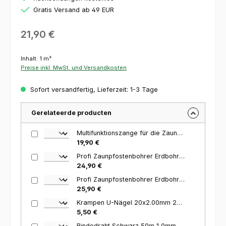
Gratis Versand ab 49 EUR
Regulärer Preis:
21,90 €
Inhalt:
1 m²
Preise inkl. MwSt. und Versandkosten
Sofort versandfertig, Lieferzeit: 1-3 Tage
Gerelateerde producten
Multifunktionszange für die Zaunmontage
19,90 €
Profi Zaunpfostenbohrer Erdbohrer Bohrer 6 cm
24,90 €
Profi Zaunpfostenbohrer Erdbohrer Bohrer 8 cm
25,90 €
Krampen U-Nägel 20x2.00mm 250 Stück
5,50 €
Bindedraht Schwarz 50m 1,0mm