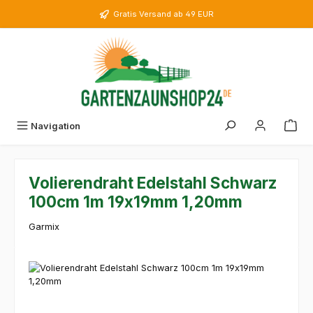
Zum Hauptinhalt springen
Gratis Versand ab 49 EUR
Navigation
Volierendraht Edelstahl Schwarz
100cm 1m 19x19mm 1,20mm
Garmix
Bildergalerie überspringen