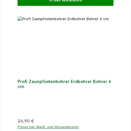
In den Warenkorb
Profi Zaunpfostenbohrer Erdbohrer Bohrer 6
cm
Regulärer Preis:
24,90 €
Preise inkl. MwSt. und Versandkosten