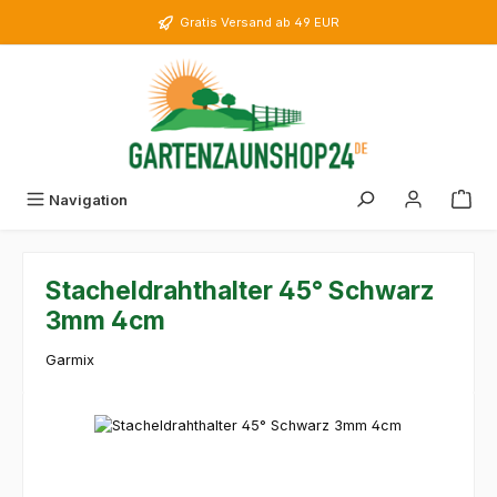
Zum Hauptinhalt springen
Gratis Versand ab 49 EUR
Navigation
Stacheldrahthalter 45° Schwarz
3mm 4cm
Garmix
Bildergalerie überspringen