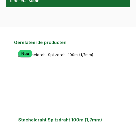
Stachel…
Mehr
Produktgalerie überspringen
Gerelateerde producten
Neu
Stacheldraht Spitzdraht 100m (1,7mm)