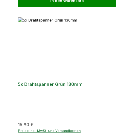
In den Warenkorb
5x Drahtspanner Grün 130mm
Regulärer Preis:
15,90 €
Preise inkl. MwSt. und Versandkosten