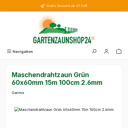
Zum Hauptinhalt springen
Gratis Versand ab 49 EUR
Navigation
Maschendrahtzaun Grün
60x60mm 15m 100cm 2.6mm
Garmix
Bildergalerie überspringen