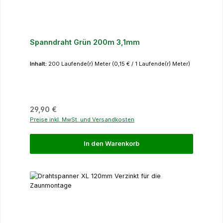
Spanndraht Grün 200m 3,1mm
Inhalt:
200 Laufende(r) Meter
(0,15 € / 1 Laufende(r) Meter)
Regulärer Preis:
29,90 €
Preise inkl. MwSt. und Versandkosten
In den Warenkorb