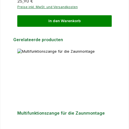
Regulärer Preis:
25,90 €
Preise inkl. MwSt. und Versandkosten
In den Warenkorb
Produktgalerie überspringen
Gerelateerde producten
Multifunktionszange für die Zaunmontage