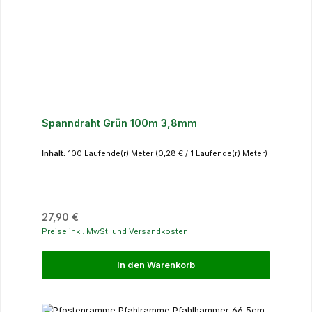
Spanndraht Grün 100m 3,8mm
Inhalt:
100 Laufende(r) Meter
(0,28 € / 1 Laufende(r) Meter)
Regulärer Preis:
27,90 €
Preise inkl. MwSt. und Versandkosten
In den Warenkorb