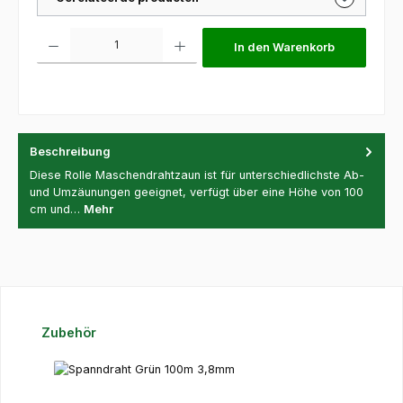
Produkt Anzahl: Gib den gewünschten Wert ein oder benutze die Schaltfl
In den Warenkorb
Beschreibung
Diese Rolle Maschendrahtzaun ist für unterschiedlichste Ab-
und Umzäunungen geeignet, verfügt über eine Höhe von 100
cm und…
Mehr
Produktgalerie überspringen
Zubehör